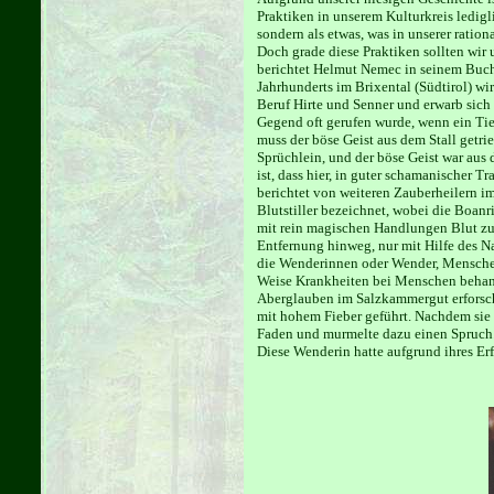
Praktiken in unserem Kulturkreis ledigl
sondern als etwas, was in unserer ration
Doch grade diese Praktiken sollten wir
berichtet Helmut Nemec in seinem Buch
Jahrhunderts im Brixental (Südtirol) wi
Beruf Hirte und Senner und erwarb sich
Gegend oft gerufen wurde, wenn ein Tier
muss der böse Geist aus dem Stall getri
Sprüchlein, und der böse Geist war aus 
ist, dass hier, in guter schamanischer T
berichtet von weiteren Zauberheilern im
Blutstiller bezeichnet, wobei die Boanr
mit rein magischen Handlungen Blut zum
Entfernung hinweg, nur mit Hilfe des N
die Wenderinnen oder Wender, Menschen
Weise Krankheiten bei Menschen behand
Aberglauben im Salzkammergut erforsch
mit hohem Fieber geführt. Nachdem sie 
Faden und murmelte dazu einen Spruch. V
Diese Wenderin hatte aufgrund ihres Erf