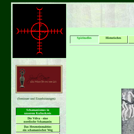
Spirituelles
Historisches
(Seminare und Einzelsitzungen)
Schamanismus in
unserem Kulturkreis
Die Völva - eine
nordische Schamanin
Das Hexeneinmaleins
ein schamanischer Weg