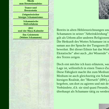
Musik
zum Hexeneinmaleins
Trance und
Bewusstsein
Zeitgenössischer
hiesiger Schamanismus
Schamanische
Heilverfahren
2012
Bereits in alten Höhlenzeichnungen und
und der Maya-Kalender
Schamanen in seiner "Arbeitskleidung" 
Das Geisternetz
gilt als Urform aller anderen Religionen
(Weitere Schamanen)
Die Herkunft des Wortes Schamane ist n
saman aus der Sprache der Tungusen (Ew
bewohnt. Bei dieser Ethnie hat das Wor
Ekstatische“ aber auch „der Wissende“ o
des Textes zeigen.
Doch erst möchte ich kurz erläutern, wa
Lage ist, willentlich in einen Trance-
Diese Fähigkeit macht ihn zum Medium, 
Medium ist auch gleichzeitig ein Scha
hiesigen Realität, der "Hierwelt" (HW), 
begeben, um dort zu agieren und mit de
Verbündete, d.h. sie sind quasi Freund
überhaupt als Schamane tätig zu werden