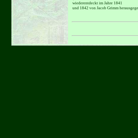
wiederentdeckt im Jahre 1841
und 1842 von Jacob Grimm herausgege