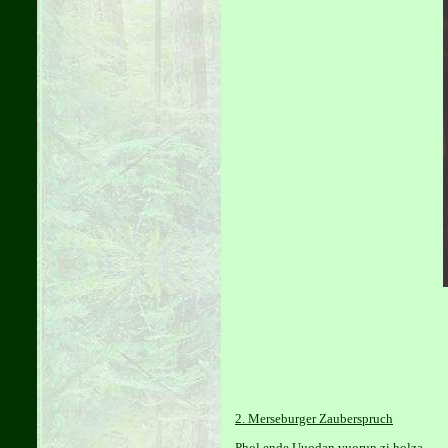
2. Merseburger Zauberspruch
Phol ende Uuodan vuorun zi holza.