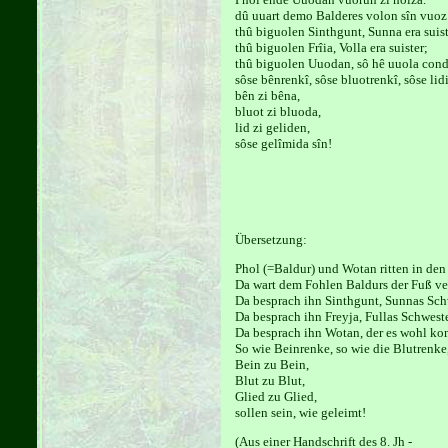
dû uuart demo Balderes volon sîn vuoz 
thû biguolen Sinthgunt, Sunna era suist
thû biguolen Frîia, Volla era suister;
thû biguolen Uuodan, sô hê uuola cond
sôse bênrenkî, sôse bluotrenkî, sôse lid
bên zi bêna,
bluot zi bluoda,
lid zi geliden,
sôse gelîmida sîn!
Übersetzung:
Phol (=Baldur) und Wotan ritten in den
Da wart dem Fohlen Baldurs der Fuß ve
Da besprach ihn Sinthgunt, Sunnas Sch
Da besprach ihn Freyja, Fullas Schwest
Da besprach ihn Wotan, der es wohl ko
So wie Beinrenke, so wie die Blutrenke
Bein zu Bein,
Blut zu Blut,
Glied zu Glied,
sollen sein, wie geleimt!
(Aus einer Handschrift des 8. Jh -