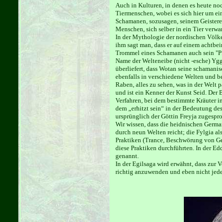
Auch in Kulturen, in denen es heute no
Tiermenschen, wobei es sich hier um e
Schamanen, sozusagen, seinem Geistereh
Menschen, sich selber in ein Tier verw
In der Mythologie der nordischen Völker
ihm sagt man, dass er auf einem achtbei
Trommel eines Schamanen auch sein "Pfer
Name der Welteneibe (nicht -esche) Yggd
überliefert, dass Wotan seine schamanis
ebenfalls in verschiedene Welten und b
Raben, alles zu sehen, was in der Welt 
und ist ein Kenner der Kunst Seid. Der 
Verfahren, bei dem bestimmte Kräuter i
dem „erhitzt sein“ in der Bedeutung d
ursprünglich der Göttin Freyja zugespro
Wir wissen, dass die heidnischen Germa
durch neun Welten reicht; die Fylgia al
Praktiken (Trance, Beschwörung von Gei
diese Praktiken durchführten. In der Ed
genannt.
In der Egilsaga wird erwähnt, dass zur
richtig anzuwenden und eben nicht jede