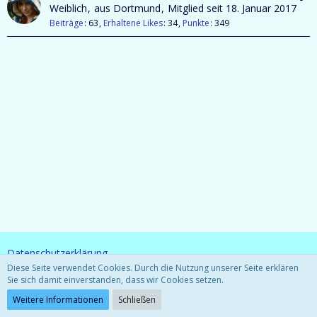
Weiblich
aus Dortmund
Mitglied seit 18. Januar 2017
Beiträge
63
Erhaltene Likes
34
Punkte
349
Datenschutzerklärung
Diese Seite verwendet Cookies. Durch die Nutzung unserer Seite erklären
Sie sich damit einverstanden, dass wir Cookies setzen.
Community-Software:
WoltLab Suite™ 3.0.27
Weitere Informationen
Schließen