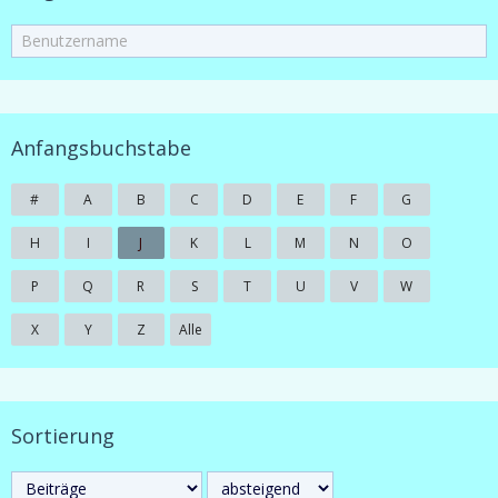
Anfangsbuchstabe
#
A
B
C
D
E
F
G
H
I
J
K
L
M
N
O
P
Q
R
S
T
U
V
W
X
Y
Z
Alle
Sortierung