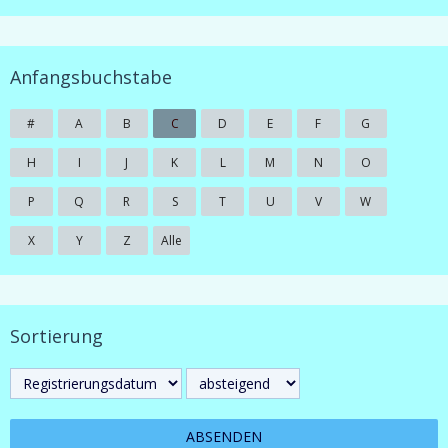
Anfangsbuchstabe
#
A
B
C
D
E
F
G
H
I
J
K
L
M
N
O
P
Q
R
S
T
U
V
W
X
Y
Z
Alle
Sortierung