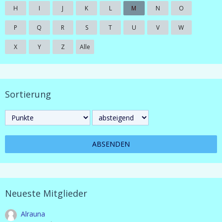
H
I
J
K
L
M
N
O
P
Q
R
S
T
U
V
W
X
Y
Z
Alle
Sortierung
Neueste Mitglieder
Alrauna