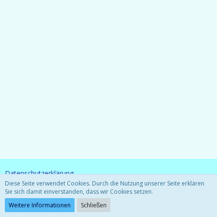
Datenschutzerklärung
Diese Seite verwendet Cookies. Durch die Nutzung unserer Seite erklären
Sie sich damit einverstanden, dass wir Cookies setzen.
Community-Software:
WoltLab Suite™ 3.0.27
Weitere Informationen
Schließen