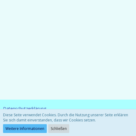
Datenschutzerklärung
Diese Seite verwendet Cookies. Durch die Nutzung unserer Seite erklären
Sie sich damit einverstanden, dass wir Cookies setzen.
Community-Software:
WoltLab Suite™ 3.0.27
Weitere Informationen
Schließen